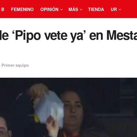
 B
FEMENINO
OPINIÓN
MÁS
TIENDA
UR
 ‘Pipo vete ya’ en Mestal
n
Primer equipo