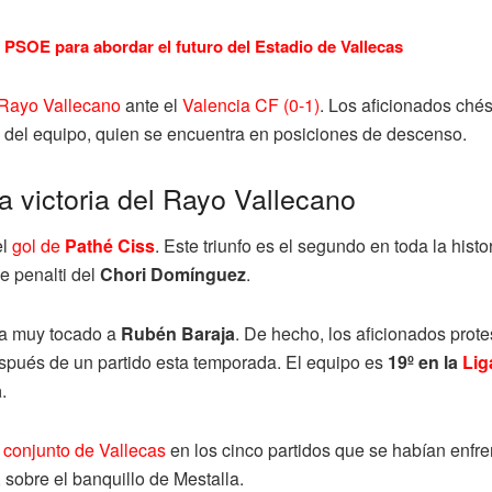
PSOE para abordar el futuro del Estadio de Vallecas
Rayo Vallecano
ante el
Valencia CF (0-1)
. Los aficionados ché
n del equipo, quien se encuentra en posiciones de descenso.
la victoria del Rayo Vallecano
el
gol de
Pathé Ciss
. Este triunfo es el segundo en toda la histo
e penalti del
Chori Domínguez
.
eja muy tocado a
Rubén Baraja
. De hecho, los aficionados prote
pués de un partido esta temporada. El equipo es
19º en la
Lig
a
.
l conjunto de Vallecas
en los cinco partidos que se habían enfre
 sobre el banquillo de Mestalla.