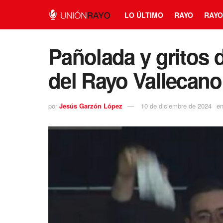
LO ÚLTIMO
RAYO
RAYO
Pañolada y gritos de
del Rayo Vallecano
por
Jesús Garzón López
10 de diciembre de 2024
e