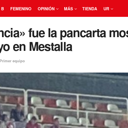
 B
FEMENINO
OPINIÓN
MÁS
TIENDA
UR
ncia» fue la pancarta mo
yo en Mestalla
Primer equipo