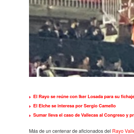
El Rayo se reúne con Iker Losada para su fichaj
El Elche se interesa por Sergio Camello
Sumar lleva el caso de Vallecas al Congreso y p
Más de un centenar de aficionados del
Rayo Vall