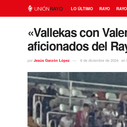
LO ÚLTIMO
RAYO
RAYO
«Vallekas con Vale
aficionados del Ra
por
Jesús Garzón López
8 de diciembre de 2024
en