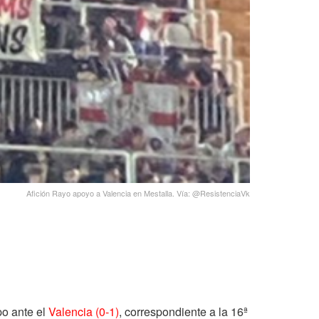
Afición Rayo apoyo a Valencia en Mestalla. Vía: @ResistenciaVk
po ante el
Valencia (0-1)
, correspondiente a la 16ª