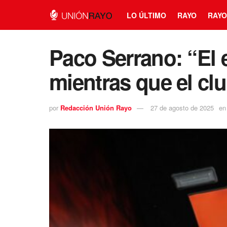
LO ÚLTIMO
RAYO
RAYO
Paco Serrano: “El e
mientras que el clu
por
Redacción Unión Rayo
27 de agosto de 2025
en