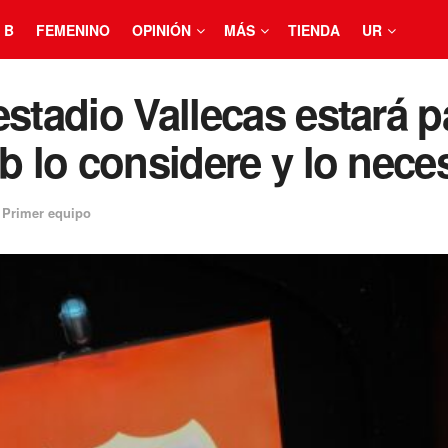
 B
FEMENINO
OPINIÓN
MÁS
TIENDA
UR
stadio Vallecas estará p
b lo considere y lo nece
Primer equipo