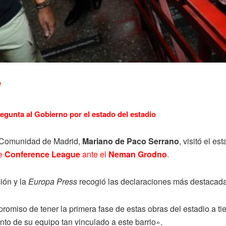
e
regunta al Gobierno por el estado del estadio
a Comunidad de Madrid,
Mariano de Paco Serrano
, visitó el e
de
Conference League
ante el
Neman Grodno
.
ión y la
Europa Press
recogió las declaraciones más destacada
miso de tener la primera fase de estas obras del estadio a ti
ento de su equipo tan vinculado a este barrio».