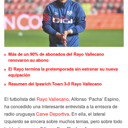
Más de un 90% de abonados del Rayo Vallecano
renovaron su abono
El Rayo termina la pretemporada sin estrenar su nueva
equipación
Resumen del Ipswich Town 3-0 Rayo Vallecano
El futbolista del
Rayo Vallecano
, Alfonso ‘Pacha’ Espino,
ha concedido una interesante entrevista a la emisora de
radio uruguaya
Carve Deportiva
. En ella, el lateral
izquierdo se sincera sobre muchos temas, pero sobre todo