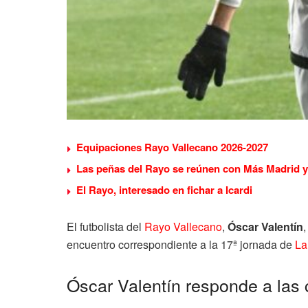
Equipaciones Rayo Vallecano 2026-2027
Las peñas del Rayo se reúnen con Más Madrid y 
El Rayo, interesado en fichar a Icardi
El futbolista del
Rayo Vallecano
,
Óscar Valentín
,
encuentro correspondiente a la 17ª jornada de
La
Óscar Valentín responde a las c