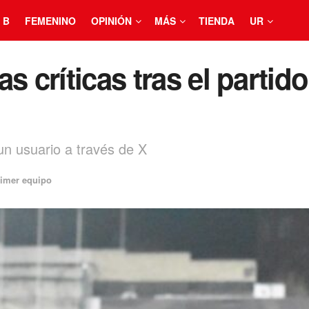
 B
FEMENINO
OPINIÓN
MÁS
TIENDA
UR
s críticas tras el partido
un usuario a través de X
imer equipo