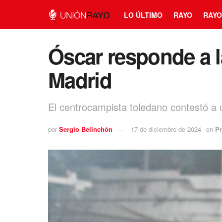
LO ÚLTIMO
RAYO
RAYO
Óscar responde a la
Madrid
El centrocampista toledano contestó a 
por
Sergio Belinchón
17 de diciembre de 2024
en
Pr