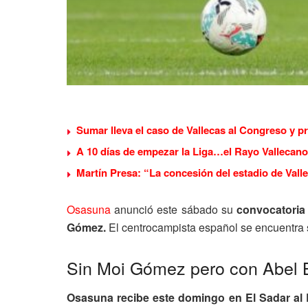
Sumar lleva el caso de Vallecas al Congreso y p
A 10 días de empezar la Liga…el Rayo Vallecano
Martín Presa: “La concesión del estadio de Valle
Osasuna
anunció este sábado su
convocatoria
Gómez.
El centrocampista español se encuentra 
Sin Moi Gómez pero con Abel 
Osasuna recibe este domingo en El Sadar al 