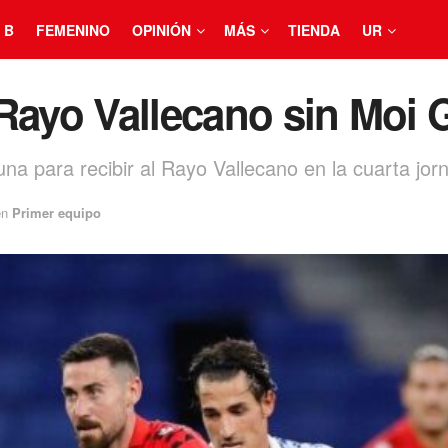
 B
FEMENINO
OPINIÓN
MÁS
TIENDA
UR
 Rayo Vallecano sin Moi
a para recibir al Rayo Vallecano en la cuarta jor
en
Primer equipo