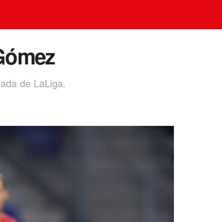
 Gómez
nada de LaLiga.