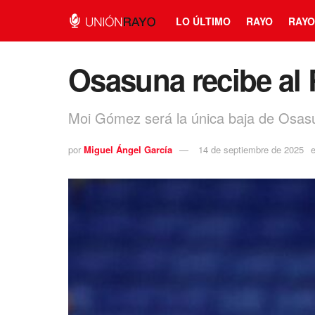
LO ÚLTIMO
RAYO
RAYO
Osasuna recibe al
Moi Gómez será la única baja de Osasun
por
Miguel Ángel García
14 de septiembre de 2025