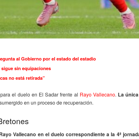
regunta al Gobierno por el estado del estadio
 sigue sin equipaciones
cas no está retirada”
para el duelo en El Sadar frente al
Rayo Vallecano
.
La única
sumergido en un proceso de recuperación.
Bretones
Rayo Vallecano en el duelo correspondiente a la 4ª jornad