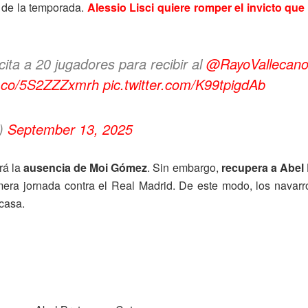
s de la temporada.
Alessio Lisci quiere romper el invicto que
a a 20 jugadores para recibir al
@RayoVallecan
/t.co/5S2ZZZxmrh
pic.twitter.com/K99tpigdAb
)
September 13, 2025
rá la
ausencia de Moi Gómez
. Sin embargo,
recupera a Abel
imera jornada contra el Real Madrid. De este modo, los navar
 casa.