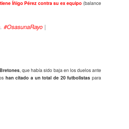
 tiene Íñigo Pérez contra su ex equipo
(balance
o
.
#OsasunaRayo
|
 Bretones
, que había sido baja en los duelos ante
ros
han citado a un total de 20 futbolistas
para