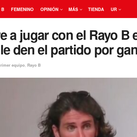
 B
FEMENINO
OPINIÓN
MÁS
TIENDA
UR
 a jugar con el Rayo B e
 le den el partido por ga
rimer equipo
,
Rayo B