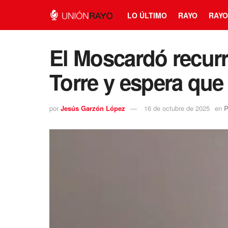
LO ÚLTIMO
RAYO
RAYO
El Moscardó recurre
Torre y espera que
por
Jesús Garzón López
16 de octubre de 2025
en
P