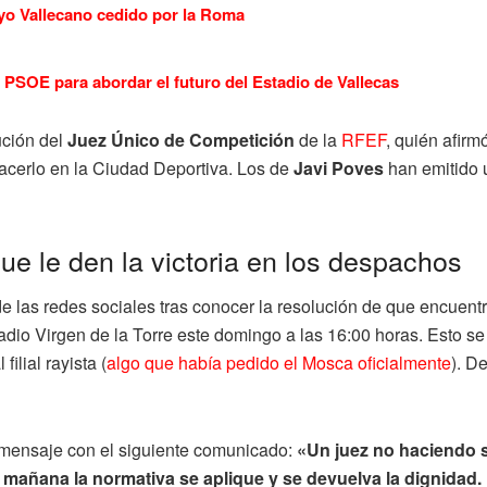
yo Vallecano cedido por la Roma
PSOE para abordar el futuro del Estadio de Vallecas
ución del
Juez Único de Competición
de la
RFEF
, quién afirm
hacerlo en la Ciudad Deportiva. Los de
Javi Poves
han emitido 
ue le den la victoria en los despachos
 las redes sociales tras conocer la resolución de que encuentr
adio Virgen de la Torre este domingo a las 16:00 horas. Esto se
ilial rayista (
algo que había pedido el Mosca oficialmente
). D
mensaje con el siguiente comunicado:
«
Un juez no haciendo s
añana la normativa se aplique y se devuelva la dignidad. N