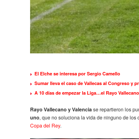
El Elche se interesa por Sergio Camello
Sumar lleva el caso de Vallecas al Congreso y p
A 10 días de empezar la Liga…el Rayo Vallecano
Rayo Vallecano y Valencia
se repartieron los pu
uno
, que no soluciona la vida de ninguno de los 
Copa del Rey
.