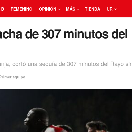
 B
FEMENINO
OPINIÓN
MÁS
TIENDA
UR
cha de 307 minutos del 
anja, cortó una sequía de 307 minutos del Rayo si
Primer equipo