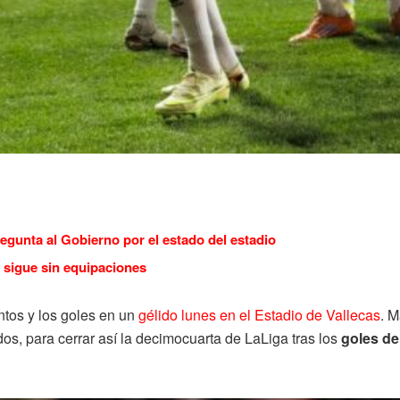
regunta al Gobierno por el estado del estadio
 sigue sin equipaciones
ntos y los goles en un
gélido lunes en el Estadio de Vallecas
. M
dos, para cerrar así la decimocuarta de LaLiga tras los
goles d