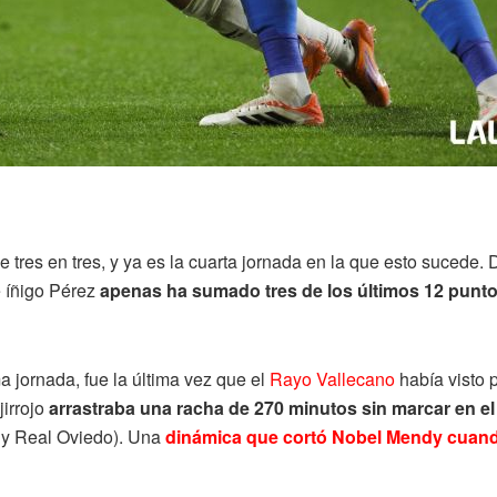
e tres en tres, y ya es la cuarta jornada en la que esto sucede
e íñigo Pérez
apenas ha sumado tres de los últimos 12 punt
 jornada, fue la última vez que el
Rayo Vallecano
había visto 
jirrojo
arrastraba una racha de 270 minutos sin marcar en e
d y Real Oviedo). Una
dinámica que cortó Nobel Mendy cuand