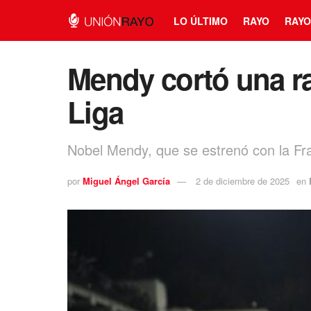
LO ÚLTIMO
RAYO
RAYO
Mendy cortó una ra
Liga
Nobel Mendy, que se estrenó con la Fr
por
Miguel Ángel García
2 de diciembre de 2025
en