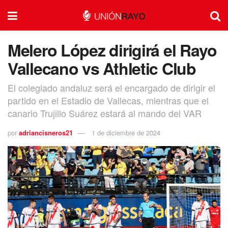
Melero López dirigirá el Rayo
Vallecano vs Athletic Club
El colegiado andaluz será el encargado de dirigir el
partido en el Estadio de Vallecas, mientras que el
canario Trujillo Suárez estará al mando del VAR
por
adriancisneros21
1 de diciembre de 2024