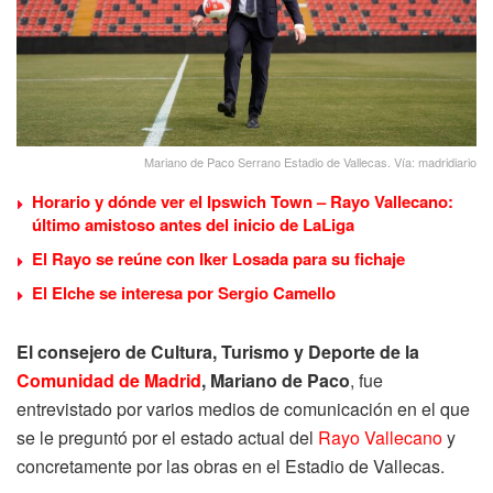
Mariano de Paco Serrano Estadio de Vallecas. Vía: madridiario
Horario y dónde ver el Ipswich Town – Rayo Vallecano:
último amistoso antes del inicio de LaLiga
El Rayo se reúne con Iker Losada para su fichaje
El Elche se interesa por Sergio Camello
El consejero de Cultura, Turismo y Deporte de la
Comunidad de Madrid
, Mariano de Paco
, fue
entrevistado por varios medios de comunicación en el que
se le preguntó por el estado actual del
Rayo Vallecano
y
concretamente por las obras en el Estadio de Vallecas.