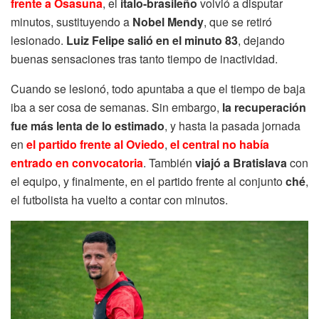
frente a Osasuna
, el
italo-brasileño
volvió a disputar
minutos, sustituyendo a
Nobel Mendy
, que se retiró
lesionado.
Luiz Felipe salió en el minuto 83
, dejando
buenas sensaciones tras tanto tiempo de inactividad.
Cuando se lesionó, todo apuntaba a que el tiempo de baja
iba a ser cosa de semanas. Sin embargo,
la recuperación
fue más lenta de lo estimado
, y hasta la pasada jornada
en
el partido frente al Oviedo
,
el central no había
entrado en convocatoria
. También
viajó a Bratislava
con
el equipo, y finalmente, en el partido frente al conjunto
ché
,
el futbolista ha vuelto a contar con minutos.