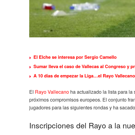
El Elche se interesa por Sergio Camello
Sumar lleva el caso de Vallecas al Congreso y p
A 10 días de empezar la Liga…el Rayo Vallecano
El
Rayo Vallecano
ha actualizado la lista para la
próximos compromisos europeos. El conjunto franjir
jugadores para las siguientes rondas y ha sacado d
Inscripciones del Rayo a la nu