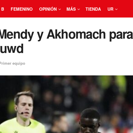
 B
FEMENINO
OPINIÓN
MÁS
TIENDA
UR
a Mendy y Akhomach para
rouwd
Primer equipo