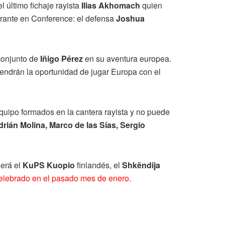
l último fichaje rayista
Ilias Akhomach
quien
urante en Conference: el defensa
Joshua
conjunto de
Iñigo Pérez
en su aventura europea.
endrán la oportunidad de jugar Europa con el
equipo formados en la cantera rayista y no puede
drián Molina, Marco de las Sías, Sergio
será el
KuPS Kuopio
finlandés, el
Shkëndija
 celebrado en el pasado mes de enero.