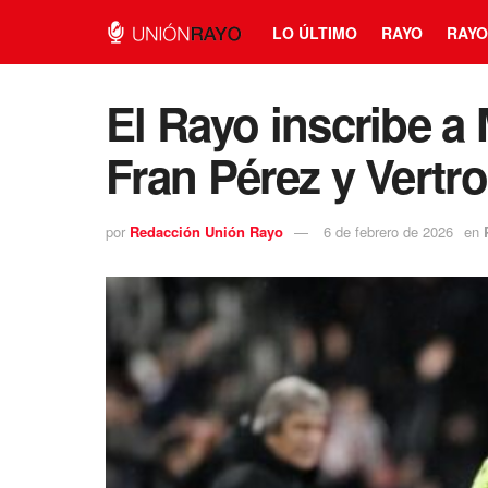
LO ÚLTIMO
RAYO
RAYO
El Rayo inscribe 
Fran Pérez y Vert
por
Redacción Unión Rayo
6 de febrero de 2026
en