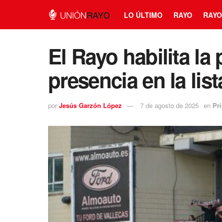
LO ÚLTIMO
RAYO
RAYO
El Rayo habilita la
presencia en la lis
por
Jesús Garzón López
7 de agosto de 2025
en
Pr