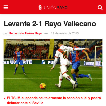
Levante 2-1 Rayo Vallecano
por
Redacción Unión Rayo
11 de enero de 2025
El TSJM suspende cautelarmente la sanción a Isi y podrá
debutar ante el Sevilla