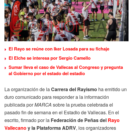
El Rayo se reúne con Iker Losada para su fichaje
El Elche se interesa por Sergio Camello
Sumar lleva el caso de Vallecas al Congreso y pregunta
al Gobierno por el estado del estadio
La organización de la
Carrera del Rayismo
ha emitido un
duro comunicado para responder a la información
publicada por
MARCA
sobre la prueba celebrada el
pasado fin de semana en el Estadio de Vallecas. En el
escrito, firmado por la
Federación de Peñas del
Rayo
Vallecano
y la Plataforma ADRV
, los organizadores