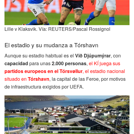
Lille v Klaksvik. Vía: REUTERS/Pascal Rossignol
El estadio y su mudanza a Tórshavn
Aunque su estadio habitual es el
Við Djúpumýrar
, con
capacidad
para unas
2.000 personas
,
el KÍ juega sus
partidos europeos en el Tórsvøllur
, el estadio nacional
situado en
Tórshavn
, la capital de las Feroe, por motivos
de infraestructura exigidos por UEFA.