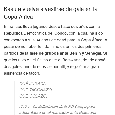
Kakuta vuelve a vestirse de gala en la
Copa África
El francés lleva jugando desde hace dos años con la
República Democrática del Congo, con la cual ha sido
convocado a sus 34 años de edad para la Copa África. A
pesar de no haber tenido minutos en los dos primeros
partidos de la
fase de grupos ante Benin y Senegal
. Si
que los tuvo en el último ante el Botswana, donde anotó
dos goles, uno de ellos de penalti, y regaló una gran
asistencia de tacón.
QUÉ JUGADA.
QUÉ TACONAZO.
QUÉ GOLAZO.
🇨🇩🪄 𝑳𝒂 𝒅𝒆𝒍𝒊𝒄𝒂𝒕𝒆𝒔𝒔𝒆𝒏 𝒅𝒆 𝒍𝒂 𝑹𝑫 𝑪𝒐𝒏𝒈𝒐 para
adelantarse en el marcador ante Botsuana.