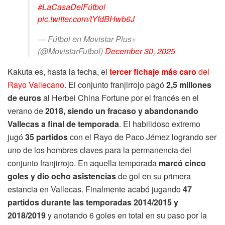
#LaCasaDelFútbol
pic.twitter.com/tYfdBHwb6J
— Fútbol en Movistar Plus+
(@MovistarFutbol)
December 30, 2025
Kakuta es, hasta la fecha, el
tercer fichaje más caro
del
Rayo Vallecano
. El conjunto franjirrojo pagó
2,5 millones
de euros
al Herbei China Fortune por el francés en el
verano de
2018, siendo un fracaso y abandonando
Vallecas a final de temporada
. El habilidoso extremo
jugó
35 partidos
con el Rayo de Paco Jémez logrando ser
uno de los hombres claves para la permanencia del
conjunto franjirrojo. En aquella temporada
marcó cinco
goles y dio ocho asistencias
de gol en su primera
estancia en Vallecas. Finalmente acabó jugando
47
partidos durante las temporadas 2014/2015 y
2018/2019
y anotando 6 goles en total en su paso por la