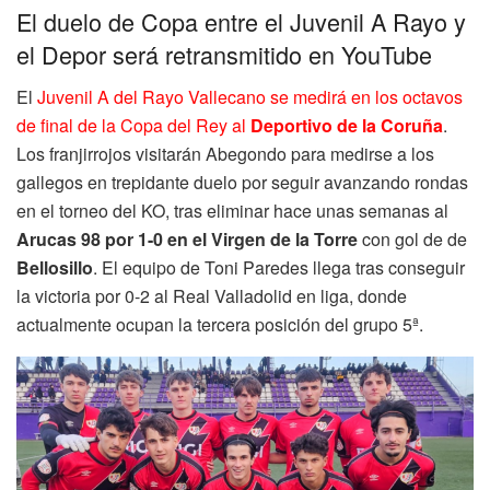
El duelo de Copa entre el Juvenil A Rayo y
el Depor será retransmitido en YouTube
El
Juvenil A del Rayo Vallecano se medirá en los octavos
de final de la Copa del Rey al
Deportivo de la Coruña
.
Los franjirrojos visitarán Abegondo para medirse a los
gallegos en trepidante duelo por seguir avanzando rondas
en el torneo del KO, tras eliminar hace unas semanas al
Arucas 98 por 1-0 en el Virgen de la Torre
con gol de de
Bellosillo
. El equipo de Toni Paredes llega tras conseguir
la victoria por 0-2 al Real Valladolid en liga, donde
actualmente ocupan la tercera posición del grupo 5ª.