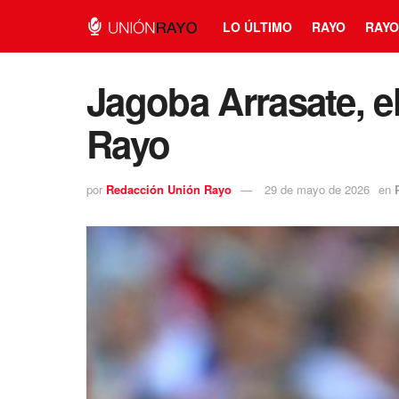
LO ÚLTIMO
RAYO
RAYO
Jagoba Arrasate, el
Rayo
por
Redacción Unión Rayo
29 de mayo de 2026
en