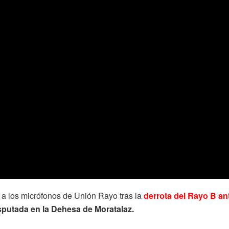
ó a los micrófonos de Unión Rayo tras la
derrota del Rayo B ant
isputada en la Dehesa de Moratalaz.