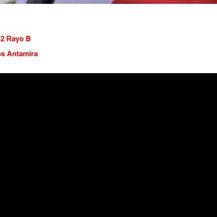
-2 Rayo B
os Antamira