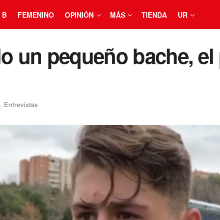
 B
FEMENINO
OPINIÓN
MÁS
TIENDA
UR
lo un pequeño bache, el
,
Entrevistas