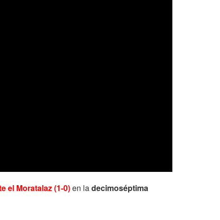
e el Moratalaz (1-0)
en la
decimoséptima