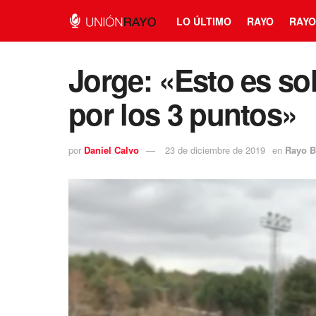
LO ÚLTIMO
RAYO
RAYO
Jorge: «Esto es so
por los 3 puntos»
por
Daniel Calvo
23 de diciembre de 2019
en
Rayo B