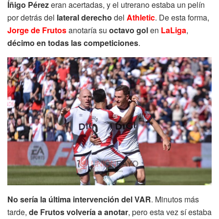
Íñigo Pérez
eran acertadas, y el utrerano estaba un pelín
por detrás del
lateral derecho
del
Athletic
. De esta forma,
Jorge de Frutos
anotaría su
octavo
gol
en
LaLiga
,
décimo en todas las competiciones
.
No sería la última intervención del VAR
. Minutos más
tarde,
de Frutos volvería a anotar
, pero esta vez sí estaba