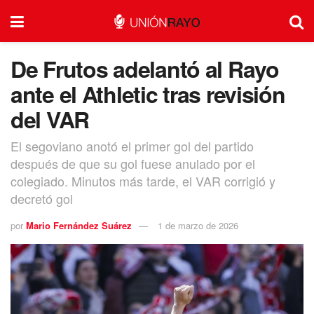
De Frutos adelantó al Rayo
ante el Athletic tras revisión
del VAR
El segoviano anotó el primer gol del partido
después de que su gol fuese anulado por el
colegiado. Minutos más tarde, el VAR corrigió y
decretó gol
por
Mario Fernández Suárez
1 de marzo de 2026