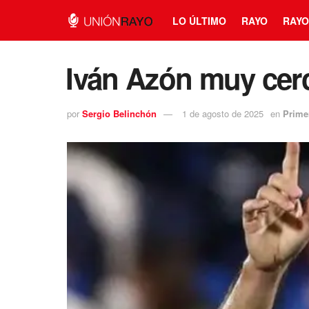
LO ÚLTIMO
RAYO
RAYO
⁠Iván Azón muy cerc
por
Sergio Belinchón
1 de agosto de 2025
en
Prime