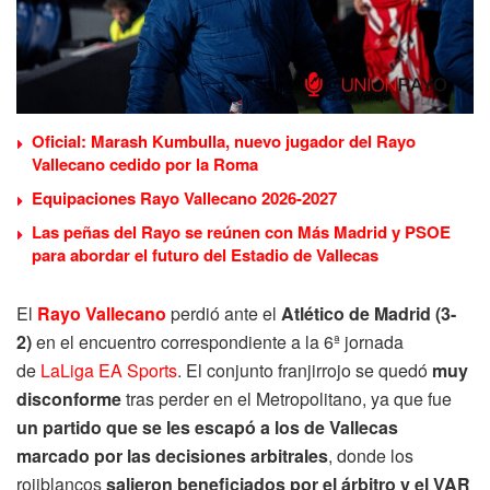
Oficial: Marash Kumbulla, nuevo jugador del Rayo
Vallecano cedido por la Roma
Equipaciones Rayo Vallecano 2026-2027
Las peñas del Rayo se reúnen con Más Madrid y PSOE
para abordar el futuro del Estadio de Vallecas
El
Rayo Vallecano
perdió ante el
Atlético de Madrid (3-
2)
en el encuentro correspondiente a la 6ª jornada
de
LaLiga EA Sports
. El conjunto franjirrojo se quedó
muy
disconforme
tras perder en el Metropolitano, ya que fue
un partido que se les escapó a los de Vallecas
marcado por las decisiones arbitrales
, donde los
rojiblancos
salieron beneficiados por el árbitro y el VAR