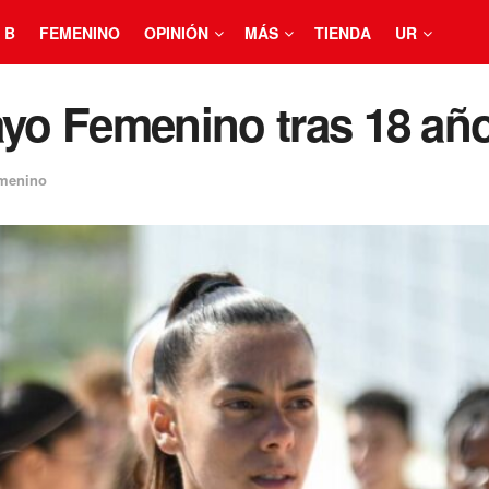
 B
FEMENINO
OPINIÓN
MÁS
TIENDA
UR
ayo Femenino tras 18 año
menino