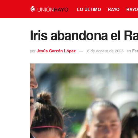
LO ÚLTIMO
RAYO
RAYO
Iris abandona el R
por
Jesús Garzón López
6 de agosto de 2025
en
Fe