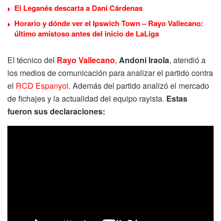
El Leganés descarta a Dani Cárdenas
Horario y dónde ver el Ipswich Town – Rayo Vallecano:
último amistoso antes del inicio de LaLiga
El técnico del
Rayo Vallecano
,
Andoni Iraola
, atendió a
los medios de comunicación para analizar el partido contra
el
RCD Espanyol
. Además del partido analizó el mercado
de fichajes y la actualidad del equipo rayista.
Estas
fueron sus declaraciones: