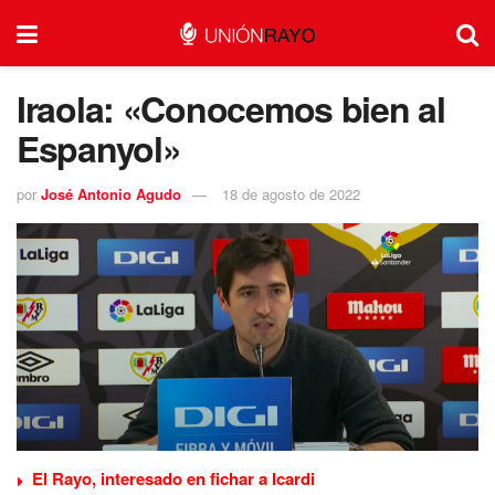
Iraola: «Conocemos bien al
Espanyol»
por
José Antonio Agudo
18 de agosto de 2022
El Rayo, interesado en fichar a Icardi