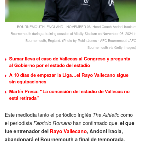
BOURNEMOUTH, ENGLAND - NOVEMBER 06: Head Coach Andoni Iraola of
Bournemouth during a training session at Vitality Stadium on November 06, 2024 in
Bournemouth, England. (Photo by Robin Jones - AFC Bournemouth/AFC
Bournemouth via Getty Images)
Sumar lleva el caso de Vallecas al Congreso y pregunta
al Gobierno por el estado del estadio
A 10 días de empezar la Liga…el Rayo Vallecano sigue
sin equipaciones
Martín Presa: “La concesión del estadio de Vallecas no
está retirada”
Este mediodía tanto el periódico inglés
The Athletic
como
el periodista
Fabrizio Romano
han confirmado que,
el que
fue entrenador del
Rayo Vallecano
, Andoni Iraola,
abandonará el Bournemouth a final de temporada.