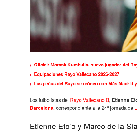
Oficial: Marash Kumbulla, nuevo jugador del Ra
Equipaciones Rayo Vallecano 2026-2027
Las peñas del Rayo se reúnen con Más Madrid y 
Los futbolistas del
Rayo Vallecano B
,
Etienne Et
Barcelona
, correspondiente a la 24ª jornada de
L
Etienne Eto’o y Marco de la Si