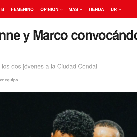
 B
FEMENINO
OPINIÓN
MÁS
TIENDA
UR
ienne y Marco convocánd
a los dos jóvenes a la Ciudad Condal
er equipo