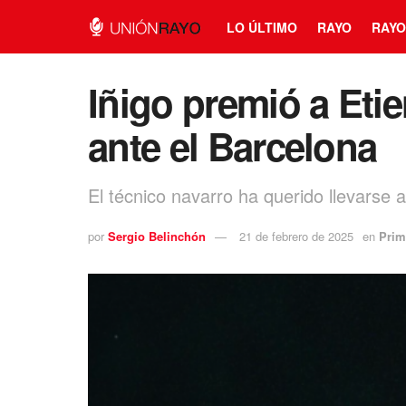
LO ÚLTIMO
RAYO
RAYO
Iñigo premió a Et
ante el Barcelona
El técnico navarro ha querido llevarse 
por
Sergio Belinchón
21 de febrero de 2025
en
Prim