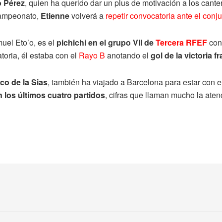
o Pérez
, quien ha querido dar un plus de motivación a los cant
campeonato,
Etienne
volverá a
repetir convocatoria ante el conj
uel Eto’o, es el
pichichi
en el grupo VII de
Tercera RFEF
co
toria, él estaba con el
Rayo B
anotando el
gol de la victoria f
co de la Sias
, también ha viajado a Barcelona para estar con el
 los últimos cuatro partidos
, cifras que llaman mucho la ate