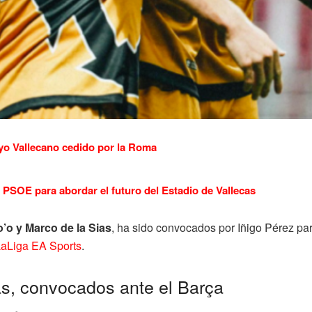
yo Vallecano cedido por la Roma
PSOE para abordar el futuro del Estadio de Vallecas
o’o y Marco de la Sias
, ha sido convocados por Iñigo Pérez para
aLiga EA Sports
.
as, convocados ante el Barça