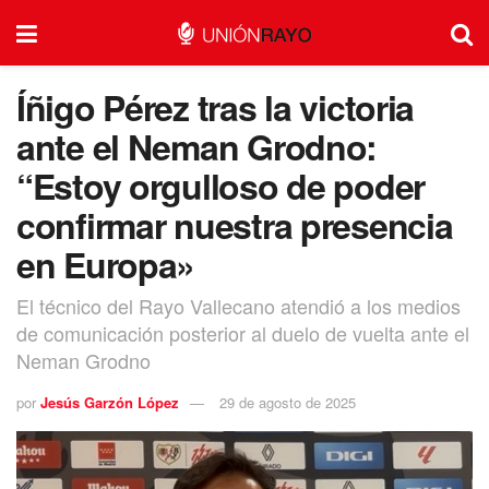
Íñigo Pérez tras la victoria
ante el Neman Grodno:
“Estoy orgulloso de poder
confirmar nuestra presencia
en Europa»
El técnico del Rayo Vallecano atendió a los medios
de comunicación posterior al duelo de vuelta ante el
Neman Grodno
por
Jesús Garzón López
29 de agosto de 2025