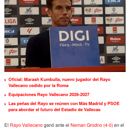
Oficial: Marash Kumbulla, nuevo jugador del Rayo
Vallecano cedido por la Roma
Equipaciones Rayo Vallecano 2026-2027
Las peñas del Rayo se reúnen con Más Madrid y PSOE
para abordar el futuro del Estadio de Vallecas
El
Rayo Vallecano
ganó ante el
Neman Grodno (4-0)
en el