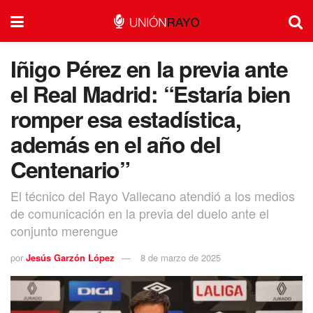
Iñigo Pérez en la previa ante
el Real Madrid: “Estaría bien
romper esa estadística,
además en el año del
Centenario”
El técnico del Rayo Vallecano atendió a los medios
de comunicación en la previa del duelo ante el
conjunto merengue
por
Jesús Garzón López
8 de marzo de 2025