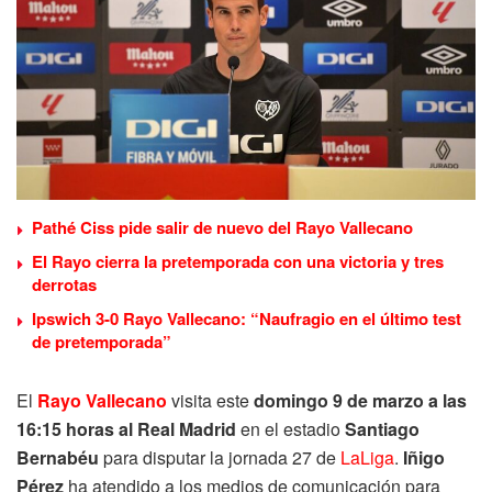
Pathé Ciss pide salir de nuevo del Rayo Vallecano
El Rayo cierra la pretemporada con una victoria y tres
derrotas
Ipswich 3-0 Rayo Vallecano: “Naufragio en el último test
de pretemporada”
El
Rayo Vallecano
visita este
domingo 9 de marzo a las
16:15 horas al Real Madrid
en el estadio
Santiago
Bernabéu
para disputar la jornada 27 de
LaLiga
.
Iñigo
Pérez
ha atendido a los medios de comunicación para