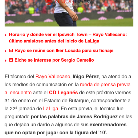
Horario y dónde ver el Ipswich Town – Rayo Vallecano:
último amistoso antes del inicio de LaLiga
El Rayo se reúne con Iker Losada para su fichaje
El Elche se interesa por Sergio Camello
El técnico del
Rayo Vallecano
,
Iñigo Pérez
, ha atendido a
los medios de comunicación en la
rueda de prensa previa
al encuentro
ante el
CD Leganés
de este próximo viernes
31 de enero en el Estadio de Butarque, correspondiente a
la 22ª jornada de
LaLiga
. En esta previa, el técnico fue
preguntado
por las palabras de James Rodríguez
en las
que dejaba un dardo a algunos de sus
exentrenadores
que no optan por jugar con la figura del ’10’.