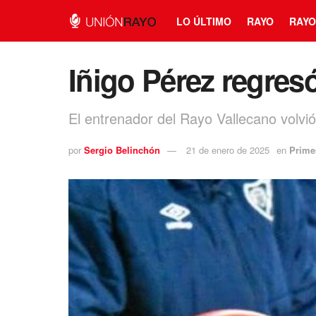
LO ÚLTIMO
RAYO
RAYO
Iñigo Pérez regres
El entrenador del Rayo Vallecano volvió 
por
Sergio Belinchón
21 de enero de 2025
en
Prime