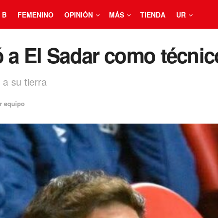
 B
FEMENINO
OPINIÓN
MÁS
TIENDA
UR
ó a El Sadar como técnico
a su tierra
r equipo