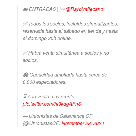
🎟️ ENTRADAS | 🆚
@RayoVallecano
✅ Todos los socios, incluidos simpatizantes,
reservada hasta el sábado en tienda y hasta
el domingo 20h online.
✅ Habrá venta simultánea a socios y no
socios.
🏟️ Capacidad ampliada hasta cerca de
6.000 espectadores.
⌛ A la venta muy pronto.
pic.twitter.com/hl9kdgAFnS
— Unionistas de Salamanca CF
(@UnionistasCF)
November 28, 2024