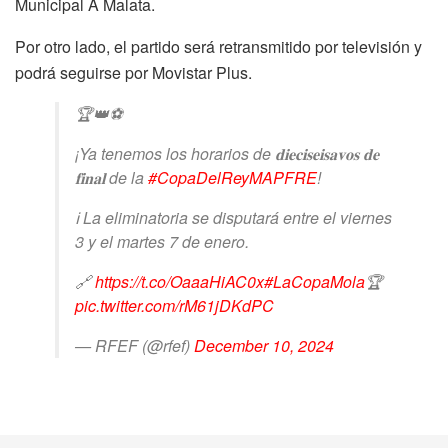
Municipal A Malata.
Por otro lado, el partido será retransmitido por televisión y
podrá seguirse por Movistar Plus.
🏆👑⚽
¡Ya tenemos los horarios de 𝐝𝐢𝐞𝐜𝐢𝐬𝐞𝐢𝐬𝐚𝐯𝐨𝐬 𝐝𝐞
𝐟𝐢𝐧𝐚𝐥 de la
#CopaDelReyMAPFRE
!
ℹ️ La eliminatoria se disputará entre el viernes
3 y el martes 7 de enero.
🔗
https://t.co/OaaaHiAC0x
#LaCopaMola
🏆
pic.twitter.com/rM61jDKdPC
— RFEF (@rfef)
December 10, 2024