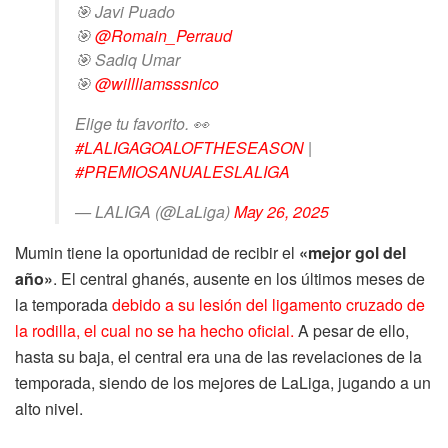
🎯 Javi Puado
🎯
@Romain_Perraud
🎯 Sadiq Umar
🎯
@willliamsssnico
Elige tu favorito. 👀
#LALIGAGOALOFTHESEASON
|
#PREMIOSANUALESLALIGA
— LALIGA (@LaLiga)
May 26, 2025
Mumin tiene la oportunidad de recibir el
«mejor gol del
año»
. El central ghanés, ausente en los últimos meses de
la temporada
debido a su lesión del ligamento cruzado de
la rodilla, el cual no se ha hecho oficial.
A pesar de ello,
hasta su baja, el central era una de las revelaciones de la
temporada, siendo de los mejores de LaLiga, jugando a un
alto nivel.