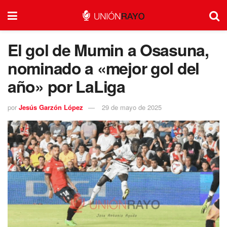
El gol de Mumin a Osasuna,
nominado a «mejor gol del
año» por LaLiga
por
Jesús Garzón López
29 de mayo de 2025