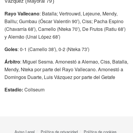
Vázquez (Mayoral 79′)
Rayo Vallecano
: Batalla; Vertrouwd, Lejeune, Mendy,
Balliu; Gumbau (Óscar Valentín 90′), Ciss; Pacha Espino
(Chavarría 68′), Camello (Nteka 70′), De Frutos (Ratiu 68′)
y Alemão (Unai López 68′)
Goles
: 0-1 (Camello 38′), 0-2 (Nteka 73′)
Árbitro
: Miguel Sesma. Amonestó a Alemao, Ciss, Batalla,
Mendy, Nteka por parte del Rayo Vallecano. Amonestó a
Domingos Duarte, Luis Vázquez por parte del Getafe
Estadio:
Coliseum
Aviso Legal
Política de privacidad
Política de cookies