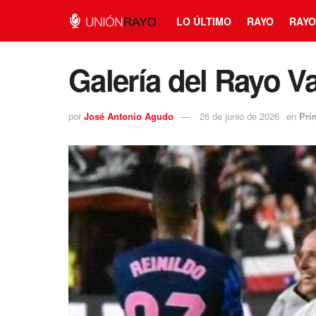
LO ÚLTIMO
RAYO
RAYO
Galería del Rayo Va
por
José Antonio Agudo
26 de junio de 2026
en
Pri