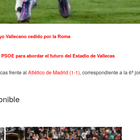
yo Vallecano cedido por la Roma
PSOE para abordar el futuro del Estadio de Vallecas
cas frente al
Atlético de Madrid (1-1)
, correspondiente a la 6ª j
onible