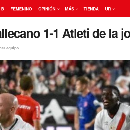
 B
FEMENINO
OPINIÓN
MÁS
TIENDA
UR
llecano 1-1 Atleti de la j
mer equipo