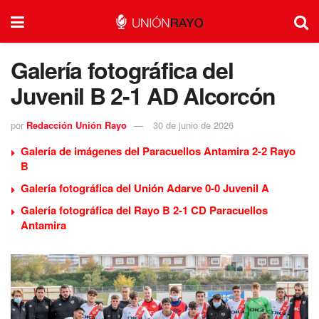
Galería fotográfica del
Juvenil B 2-1 AD Alcorcón
por
Redacción Unión Rayo
30 de junio de 2026
Galería de imágenes del Paracuellos Antamira 2-2 Rayo
B
Galería fotográfica del Unión Adarve 0-0 Juvenil A
Galería fotográfica del Rayo B 2-1 CD Paracuellos
Antamira