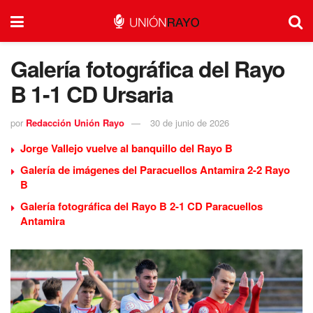
Galería fotográfica del Rayo
B 1-1 CD Ursaria
por
Redacción Unión Rayo
30 de junio de 2026
Jorge Vallejo vuelve al banquillo del Rayo B
Galería de imágenes del Paracuellos Antamira 2-2 Rayo
B
Galería fotográfica del Rayo B 2-1 CD Paracuellos
Antamira