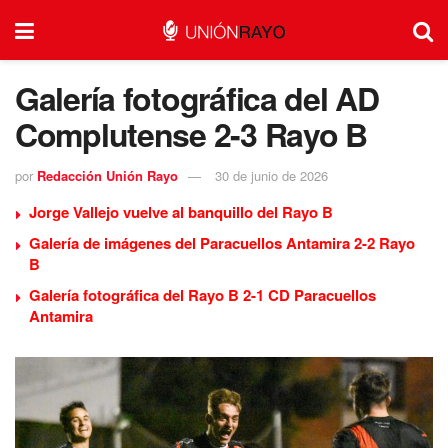
Galería fotográfica del AD
Complutense 2-3 Rayo B
por
Redacción Unión Rayo
30 de junio de 2026
Jorge Vallejo vuelve al banquillo del Rayo B
Galería de imágenes del Paracuellos Antamira 2-2 Rayo
B
Galería fotográfica del Rayo B 2-1 CD Paracuellos
Antamira