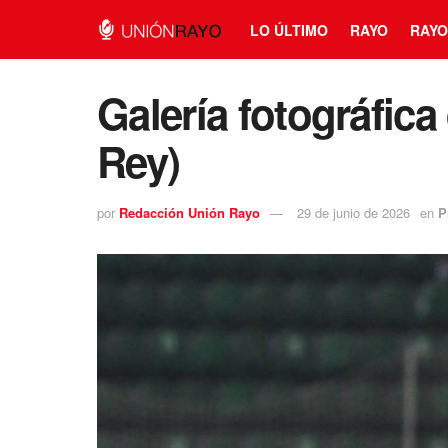
LO ÚLTIMO
RAYO
RAYO
Galería fotográfica
Rey)
por
Redacción Unión Rayo
29 de junio de 2026
en
P