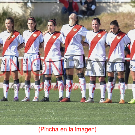
(Pincha en la imagen)