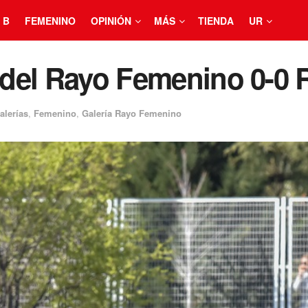
 B
FEMENINO
OPINIÓN
MÁS
TIENDA
UR
a del Rayo Femenino 0-0 R
alerías
,
Femenino
,
Galería Rayo Femenino