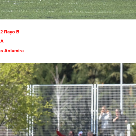
-2 Rayo B
 A
os Antamira