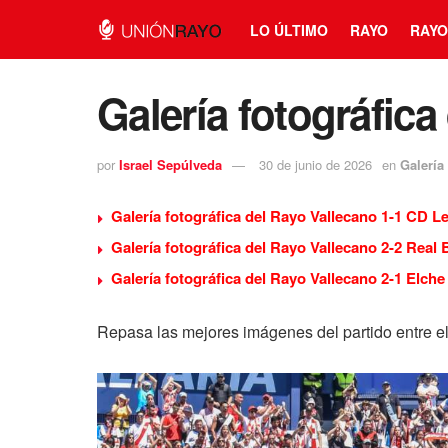
LO ÚLTIMO
RAYO
RAYO
Galería fotográfica
por
Israel Sepúlveda
30 de junio de 2026
en
Galería
Galería fotográfica del Rayo Vallecano 1-1 CD L
Galería fotográfica del Rayo Vallecano 2-2 Real 
Galería fotográfica del Rayo Vallecano 2-1 Elche
Repasa las mejores imágenes del partido entre e