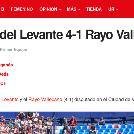
 B
FEMENINO
OPINIÓN
MÁS
TIENDA
UR
 del Levante 4-1 Rayo Va
 Primer Equipo
eganés
Betis
 CF
l
Levante
y el
Rayo Vallecano
(4-1) disputado en el Ciudad de V