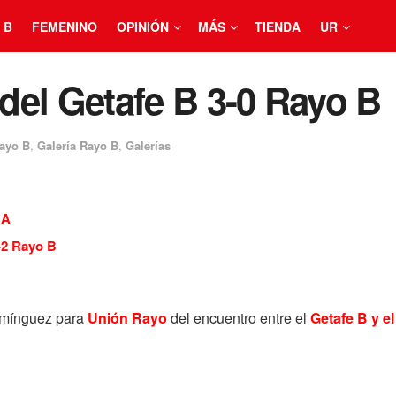
 B
FEMENINO
OPINIÓN
MÁS
TIENDA
UR
 del Getafe B 3-0 Rayo B
ayo B
,
Galería Rayo B
,
Galerías
 A
-2 Rayo B
Domínguez para
Unión Rayo
del encuentro entre el
Getafe B y e