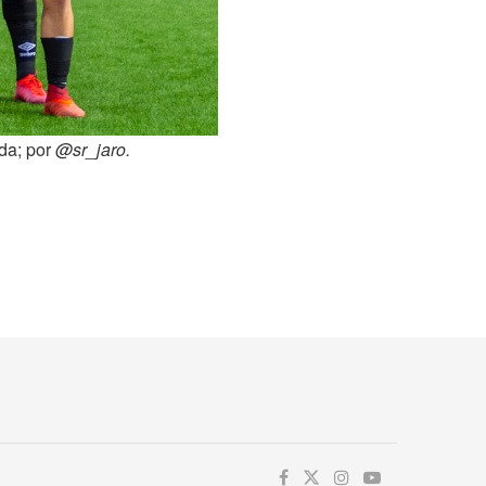
da; por
@sr_jaro.