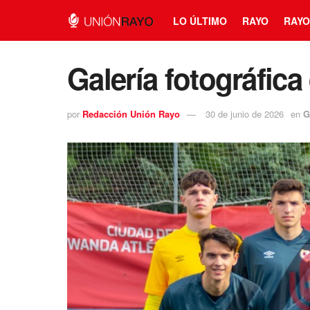
LO ÚLTIMO
RAYO
RAYO
Galería fotográfica
por
Redacción Unión Rayo
30 de junio de 2026
en
G