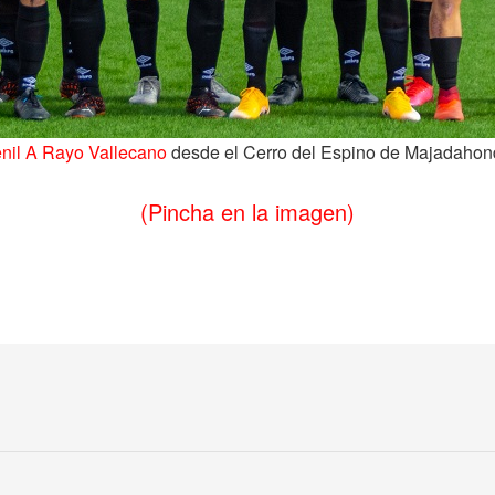
venil A Rayo Vallecano
desde el Cerro del Espino de Majadahon
(Pincha en la imagen)