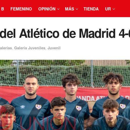
 B
FEMENINO
OPINIÓN
MÁS
TIENDA
UR
 del Atlético de Madrid 4
alerías
,
Galería Juveniles
,
Juvenil