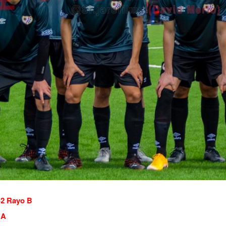
-2 Rayo B
 A