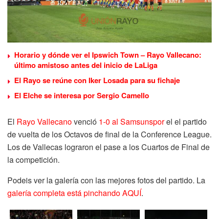
Horario y dónde ver el Ipswich Town – Rayo Vallecano:
último amistoso antes del inicio de LaLiga
El Rayo se reúne con Iker Losada para su fichaje
El Elche se interesa por Sergio Camello
El
Rayo Vallecano
venció
1-0 al Samsunspor
el el partido
de vuelta de los Octavos de final de la Conference League.
Los de Vallecas lograron el pase a los Cuartos de Final de
la competición.
Podeis ver la galería con las mejores fotos del partido. La
galería completa está pinchando AQUÍ
.