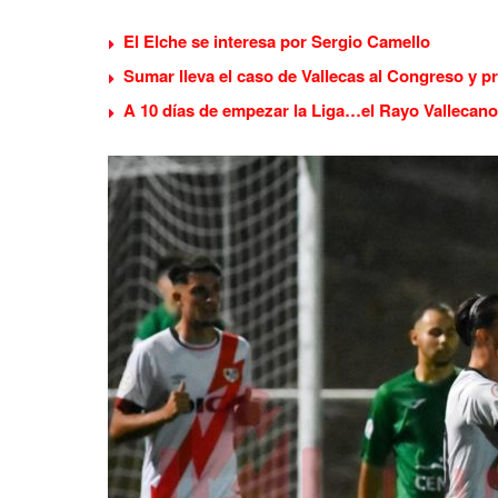
El Elche se interesa por Sergio Camello
Sumar lleva el caso de Vallecas al Congreso y p
A 10 días de empezar la Liga…el Rayo Vallecano