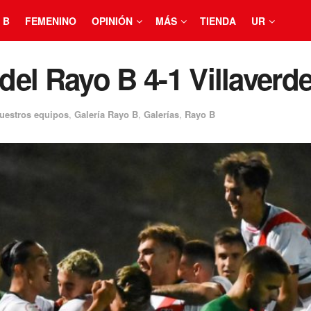
 B
FEMENINO
OPINIÓN
MÁS
TIENDA
UR
 del Rayo B 4-1 Villaver
uestros equipos
,
Galería Rayo B
,
Galerías
,
Rayo B