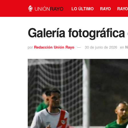
LO ÚLTIMO
RAYO
RAYO
Galería fotográfica
por
Redacción Unión Rayo
30 de junio de 2026
en
N