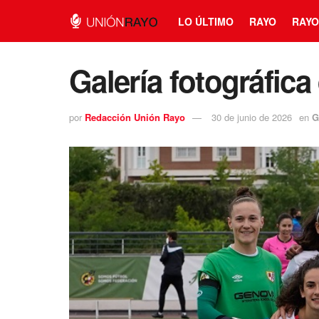
LO ÚLTIMO
RAYO
RAYO
Galería fotográfica
por
Redacción Unión Rayo
30 de junio de 2026
en
G