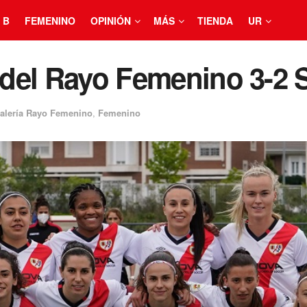
 B
FEMENINO
OPINIÓN
MÁS
TIENDA
UR
 del Rayo Femenino 3-2 S
alería Rayo Femenino
,
Femenino