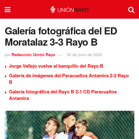
Galería fotográfica del ED
Moratalaz 3-3 Rayo B
por
Redacción Unión Rayo
30 de junio de 2026
Jorge Vallejo vuelve al banquillo del Rayo B
Galería de imágenes del Paracuellos Antamira 2-2 Rayo
B
Galería fotográfica del Rayo B 2-1 CD Paracuellos
Antamira