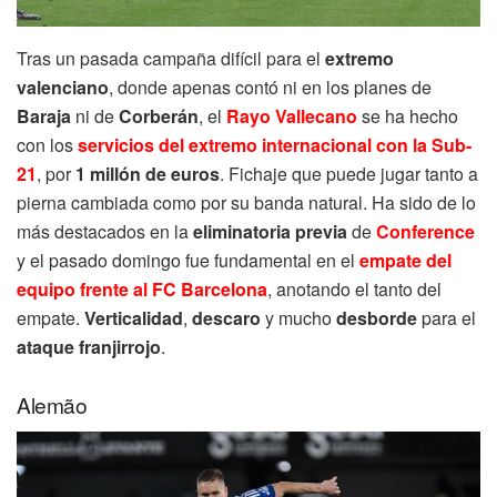
Tras un pasada campaña difícil para el
extremo
valenciano
, donde apenas contó ni en los planes de
Baraja
ni de
Corberán
, el
Rayo Vallecano
se ha hecho
con los
servicios del extremo internacional con la Sub-
21
, por
1 millón de euros
. Fichaje que puede jugar tanto a
pierna cambiada como por su banda natural. Ha sido de lo
más destacados en la
eliminatoria previa
de
Conference
y el pasado domingo fue fundamental en el
empate del
equipo frente al FC Barcelona
, anotando el tanto del
empate.
Verticalidad
,
descaro
y mucho
desborde
para el
ataque franjirrojo
.
Alemão