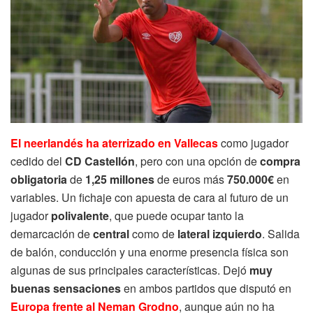
El neerlandés ha aterrizado en Vallecas
como jugador
cedido del
CD Castellón
, pero con una opción de
compra
obligatoria
de
1,25 millones
de euros más
750.000€
en
variables. Un fichaje con apuesta de cara al futuro de un
jugador
polivalente
, que puede ocupar tanto la
demarcación de
central
como de
lateral izquierdo
. Salida
de balón, conducción y una enorme presencia física son
algunas de sus principales características. Dejó
muy
buenas sensaciones
en ambos partidos que disputó en
Europa frente al Neman Grodno
, aunque aún no ha