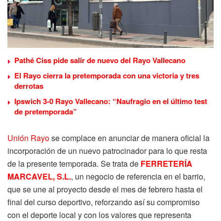
Pathé Ciss pide salir de nuevo del Rayo Vallecano
El Rayo cierra la pretemporada con una victoria y tres
derrotas
Ipswich 3-0 Rayo Vallecano: “Naufragio en el último test
de pretemporada”
Unión Rayo
se complace en anunciar de manera oficial la
incorporación de un nuevo patrocinador para lo que resta
de la presente temporada. Se trata de
FERRETERÍA
MARCAVEL, S.L.
, un negocio de referencia en el barrio,
que se une al proyecto desde el mes de febrero hasta el
final del curso deportivo, reforzando así su compromiso
con el deporte local y con los valores que representa